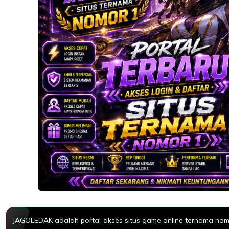
JAGOLEDAK adalah portal akses situs game online ternama nom