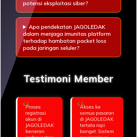
potensi eksploitasi siber?
Apa pendekatan JAGOLEDAK
dalam menjaga imunitas platform
terhadap hambatan packet loss
pada jaringan seluler?
Testimoni Member
Proses
Akses ke
registrasi
semua pasaran
akun di
di JAGOLEDAK
JAGOLEDAK
tertata rapi
beneran
banget. Sistem