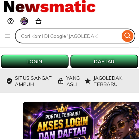
JAGOLEDAK
Skip
to
ontent
Search
Browse
for
items
or
shops
LOGIN
DAFTAR
SITUS SANGAT
YANG
JAGOLEDAK
AMPUH
ASLI
TERBARU